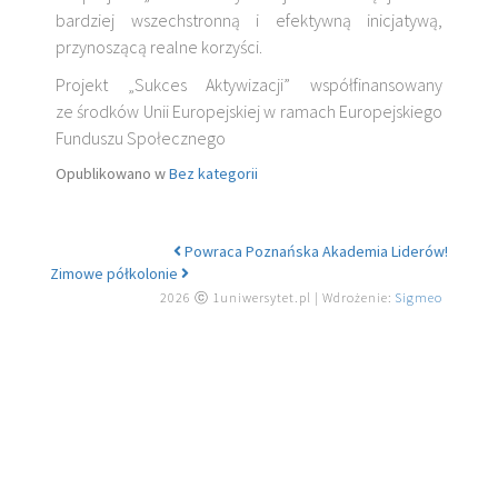
bardziej wszechstronną i efektywną inicjatywą,
przynoszącą realne korzyści.
Projekt „Sukces Aktywizacji” współfinansowany
ze środków Unii Europejskiej w ramach Europejskiego
Funduszu Społecznego
Opublikowano w
Bez kategorii
Powraca Poznańska Akademia Liderów!
Nawigacja po artykułach
Zimowe półkolonie
2026 ⓒ 1uniwersytet.pl | Wdrożenie:
Sigmeo