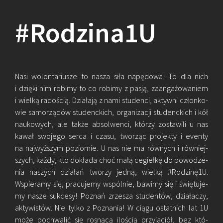
#Ro­dzi­na­1U
Nasi wo­lon­ta­riu­sze to nasza siła na­pę­do­wa! To dla nich
i dzię­ki nim ro­bi­my to co ro­bi­my z pasją, za­an­ga­żo­wa­niem
i wiel­ką ra­do­ścią. Dzia­ła­ją z nami stu­den­ci, ak­tyw­ni człon­ko­
wie sa­mo­rzą­dów stu­denc­kich, or­ga­ni­za­cji stu­denc­kich i kół
na­uko­wych, ale także ab­sol­wen­ci, któ­rzy zo­sta­wi­li u nas
kawał swo­je­go serca i czasu, two­rząc pro­jek­ty i even­ty
na naj­wyż­szym po­zio­mie. U nas nie ma rów­nych i rów­niej­
szych, każdy, kto do­kła­da choć małą ce­gieł­kę do po­wo­dze­
nia na­szych dzia­łań two­rzy jedną, wiel­ką #Ro­dzi­nę­1U.
Wspie­ra­my się, pra­cu­je­my wspól­nie, ba­wi­my się i świę­tu­je­
my nasze suk­ce­sy! Po­znań zrze­sza stu­den­tów, dzia­ła­czy,
ak­ty­wi­stów. Nie tylko z Po­zna­nia! W ciągu ostat­nich lat 1U
może po­chwa­lić się ro­sną­cą ilo­ścią przy­ja­ciół, bez któ­