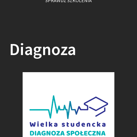
SPRAWDŹ SZKO­LE­NIA
Dia­gno­za