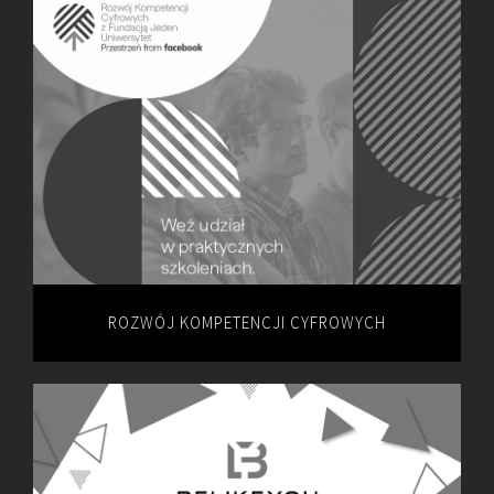
ROZWÓJ KOMPETENCJI CYFROWYCH