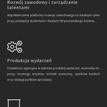
Rozwój zawodowy i zarządzanie
talentami
Współ­two­rze­nie plat­for­my roz­wo­ju za­wo­do­we­go na lo­kal­nym rynku
pracy po­mię­dzy stu­den­ta­mi i dzia­ła­mi HR po­znań­skie­go biz­ne­su.
Produkcja wydarzeń
Dzia­łal­ność agen­cyj­na w za­kre­sie pro­duk­cji wy­da­rzeń, wi­ze­run­ku im­
pre­zy, bo­okin­gu ar­ty­stów, tech­ni­ki sce­nicz­nej, za­so­bów ludz­kich
oraz ob­słu­gi punk­tów sprze­da­ży.