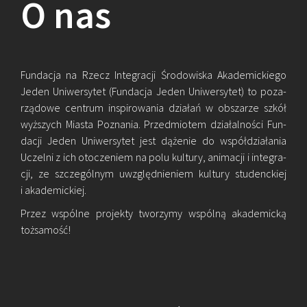
O nas
Fun­da­cja na Rzecz In­te­gra­cji Śro­do­wi­ska Aka­de­mic­kie­go
Jeden Uni­wer­sy­tet (Fun­da­cja Jeden Uni­wer­sy­tet) to po­za­
rzą­do­we cen­trum in­spi­ro­wa­nia dzia­łań w ob­sza­rze szkół
wyż­szych Mia­sta Po­zna­nia. Przed­mio­tem dzia­łal­no­ści Fun­
da­cji Jeden Uni­wer­sy­tet jest dą­że­nie do współ­dzia­ła­nia
Uczel­ni z ich oto­cze­niem na polu kul­tu­ry, ani­ma­cji i in­te­gra­
cji, ze szcze­gól­nym uwzględ­nie­niem kul­tu­ry stu­denc­kiej
i aka­de­mic­kiej.
Przez wspól­ne pro­jek­ty two­rzy­my wspól­ną aka­de­mic­ką
toż­sa­mość!