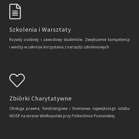
Szkolenia i Warsztaty
Roz­wój oso­bi­sty i za­wo­do­wy stu­den­tów. Zwięk­sze­nie kom­pe­ten­cji
i wie­dzy w za­kre­sie ko­rzy­sta­nia z na­rzę­dzi szko­le­nio­wych.
Zbiórki Charytatywne
Ob­słu­ga praw­na, fun­dri­sin­go­wa i fi­nan­so­wa naj­więk­sze­go szta­bu
WOŚP na te­re­nie Wiel­ko­pol­ski przy Po­li­tech­ni­ce Po­znań­skiej.