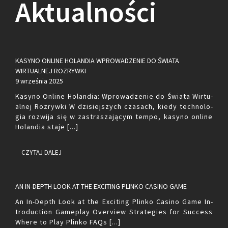
Aktualności
KASYNO ONLINE HOLANDIA WPROWADZENIE DO ŚWIATA
WIRTUALNEJ ROZRYWKI
9 września 2025
Ka­sy­no On­li­ne Ho­lan­dia: Wpro­wa­dze­nie do Świa­ta Wir­tu­
al­nej Roz­ryw­ki W dzi­siej­szych cza­sach, kiedy tech­no­lo­
gia roz­wi­ja się w za­stra­sza­ją­cym tempo, ka­sy­no on­li­ne
Ho­lan­dia staje [...]
CZYTAJ DALEJ
AN IN-DEPTH LOOK AT THE EXCITING PLINKO CASINO GAME
An In-Depth Look at the Exci­ting Plin­ko Ca­si­no Game In­
tro­duc­tion Ga­me­play Ove­rview Stra­te­gies for Suc­cess
Where to Play Plin­ko FAQs [...]