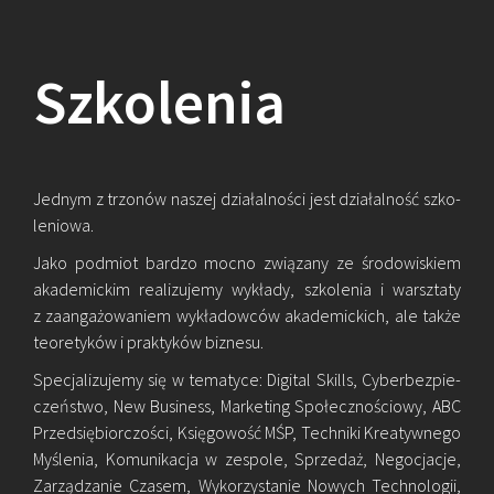
Szko­le­nia
Jed­nym z trzo­nów na­szej dzia­łal­no­ści jest dzia­łal­ność szko­
le­nio­wa.
Jako pod­miot bar­dzo mocno zwią­za­ny ze śro­do­wi­skiem
aka­de­mic­kim re­ali­zu­je­my wy­kła­dy, szko­le­nia i warsz­ta­ty
z za­an­ga­żo­wa­niem wy­kła­dow­ców aka­de­mic­kich, ale także
teo­re­ty­ków i prak­ty­ków biz­ne­su.
Spe­cja­li­zu­je­my się w te­ma­ty­ce: Di­gi­tal Skills, Cy­ber­bez­pie­
czeń­stwo, New Bu­si­ness, Mar­ke­ting Spo­łecz­no­ścio­wy, ABC
Przed­się­bior­czo­ści, Księ­go­wość MŚP, Tech­ni­ki Kre­atyw­ne­go
My­śle­nia, Ko­mu­ni­ka­cja w ze­spo­le, Sprze­daż, Ne­go­cja­cje,
Za­rzą­dza­nie Cza­sem, Wy­ko­rzy­sta­nie No­wych Tech­no­lo­gii,