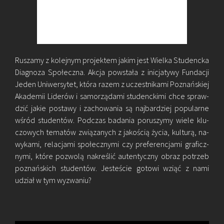
Ru­sza­my z ko­lej­nym pro­jek­tem jakim jest Wiel­ka Stu­denc­ka
Dia­gno­za Spo­łecz­na. Akcja po­wsta­ła z ini­cja­ty­wy Fun­da­cji
Jeden Uni­wer­sy­tet, która razem z uczest­ni­ka­mi Po­znań­skiej
Aka­de­mii Li­de­rów i sa­mo­rzą­da­mi stu­denc­ki­mi chce spraw­
dzić jakie po­sta­wy i za­cho­wa­nia są naj­bar­dziej po­pu­lar­ne
wśród stu­den­tów. Pod­czas ba­da­nia po­ru­szy­my wiele klu­
czo­wych te­ma­tów zwią­za­nych z ja­ko­ścią życia, kul­tu­rą, na­
wy­ka­mi, re­la­cja­mi spo­łecz­ny­mi czy pre­fe­ren­cja­mi gra­ficz­
ny­mi, które po­zwo­lą na­kre­ślić au­ten­tycz­ny obraz po­trzeb
po­znań­skich stu­den­tów. Je­ste­ście go­to­wi wziąć z nami
udział w tym wy­zwa­niu?