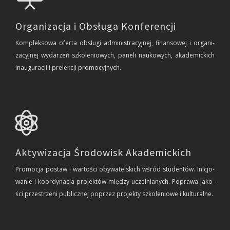
Organizacja i Obsługa Konferencji
Kom­plek­so­wa ofer­ta ob­słu­gi ad­mi­ni­stra­cyj­nej, fi­nan­so­wej i or­ga­ni­
za­cyj­nej wy­da­rzeń szko­le­nio­wych, pa­ne­li na­uko­wych, aka­de­mic­kich
in­au­gu­ra­cji i pre­lek­cji pro­mo­cyj­nych.
Aktywizacja Środowisk Akademickich
Pro­mo­cja po­staw i war­to­ści oby­wa­tel­skich wśród stu­den­tów. Ini­cjo­
wa­nie i ko­or­dy­na­cja pro­jek­tów mię­dzy uczel­nia­nych. Po­pra­wa ja­ko­
ści prze­strze­ni pu­blicz­nej po­przez pro­jek­ty szko­le­nio­we i kul­tu­ral­ne.