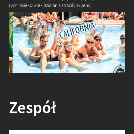
rych ja­kie­kol­wiek dzia­ła­nia stra­ci­ły­by sens.
Zespół