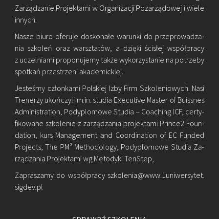
Za­rzą­dza­nie Pro­jek­ta­mi w Or­ga­ni­za­cji Po­za­rzą­do­wej i wiele
in­nych.
Nasze biuro ofe­ru­je do­sko­na­łe wa­run­ki do prze­pro­wa­dza­
nia szko­leń oraz warsz­ta­tów, a dzię­ki ści­słej współ­pra­cy
z uczel­nia­mi pro­po­nu­je­my także wy­ko­rzy­sta­nie na po­trze­by
spo­tkań prze­strze­ni aka­de­mic­kiej.
Je­ste­śmy człon­ka­mi Pol­skiej Izby Firm Szko­le­nio­wych. Nasi
Tre­ne­rzy ukoń­czy­li m.​in. stu­dia Exe­cu­ti­ve Ma­ster of Bu­is­snes
Ad­mi­ni­stra­tion, Po­dy­plo­mo­we Stu­dia – Co­aching ICF, cer­ty­
fi­ko­wa­ne szko­le­nie z za­rzą­dza­nia pro­jek­ta­mi Prin­ce2 Fo­un­
da­tion, kurs Ma­na­ge­ment and Co­or­di­na­tion of EC Fun­ded
Pro­jects; The PM² Me­tho­do­lo­gy, Po­dy­plo­mo­we Stu­dia Za­
rzą­dza­nia Pro­jek­ta­mi wg Me­to­dy­ki Ten­Step,
Za­pra­sza­my do współ­pra­cy
szko­le­nia@​www.​1un​iwer​syte​t.​
sigdev.​pl