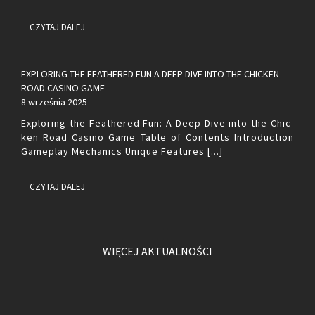
CZYTAJ DALEJ
EXPLORING THE FEATHERED FUN A DEEP DIVE INTO THE CHICKEN
ROAD CASINO GAME
8 września 2025
Explo­ring the Fe­athe­red Fun: A Deep Dive into the Chic­
ken Road Ca­si­no Game Table of Con­tents In­tro­duc­tion
Ga­me­play Me­cha­nics Uni­que Fe­atu­res [...]
CZYTAJ DALEJ
WIĘCEJ AKTUALNOŚCI