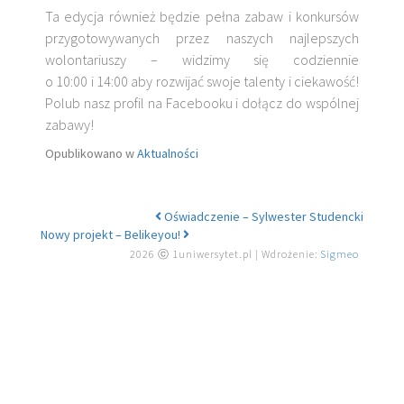
Ta edycja również będzie pełna zabaw i konkursów
przygotowywanych przez naszych najlepszych
wolontariuszy – widzimy się codziennie
o 10:00 i 14:00 aby rozwijać swoje talenty i ciekawość!
Polub nasz profil na Facebooku i dołącz do wspólnej
zabawy!
Opublikowano w
Aktualności
Oświadczenie – Sylwester Studencki
Nawigacja po artykułach
Nowy projekt – Belikeyou!
2026 ⓒ 1uniwersytet.pl | Wdrożenie:
Sigmeo