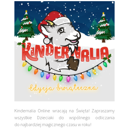
Kindernalia Online wracają na Święta! Zapraszamy
wszystkie Dzieciaki do wspólnego odliczania
do najbardziej magicznego czasu w roku!