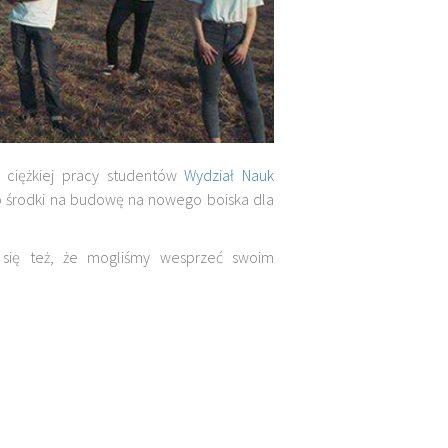
i ciężkiej pracy studentów
Wydział Nauk
środki na budowę na nowego boiska dla
 się też, że mogliśmy wesprzeć swoim