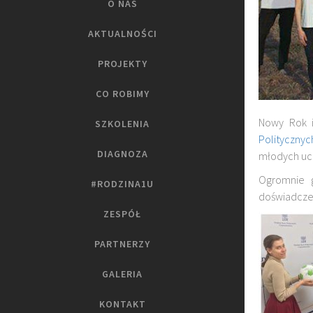
O NAS
AKTUALNOŚCI
PROJEKTY
CO ROBIMY
Nowy Rok 
SZKOLENIA
Politycznyc
DIAGNOZA
młodych uc
Ogromnie g
#RODZINA1U
doświadczen
ZESPÓŁ
PARTNERZY
GALERIA
KONTAKT