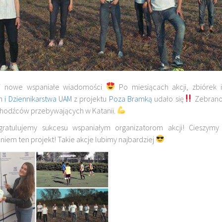
i nowe wspaniałe wiadomości
Po miesiącach akcji, zbiórek 
h i Dziennikarstwa UAM
z projektu
Poza Bramką
udało się
Zebrano 
hodźców przebywających w Katanii.
ratulujemy sukcesu wspaniałym organizatorom akcji! Cieszymy
iem ten projekt! Takie akcje lubimy najbardziej