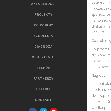
czterech R
AKTUALNOŚCI
i uczestnik
społecznośc
PROJEKTY
na koniec d
CO ROBIMY
dyskusja na
konkurs.
SZKOLENIA
Co zrobić by
DIAGNOZA
To proste!
do konkurs
#RODZINA1U
i oświadcze
najciekawsze
ZESPÓŁ
Nagrody!
PARTNERZY
Laureat pie
GALERIA
ale to nie 
dwa zaprosz
KONTAKT
i uczelni. 
w kilku poz