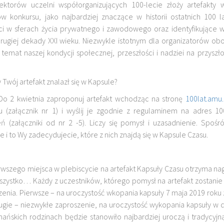
ektorów uczelni współorganizujących 100-lecie złoży artefakty
ów konkursu, jako najbardziej znaczące w historii ostatnich 100 l
i w sferach życia prywatnego i zawodowego oraz identyfikujące w
rugiej dekady XXI wieku. Niezwykle istotnym dla organizatorów obo
 temat naszej kondycji społecznej, przeszłości i nadziei na przyszło
 Twój artefakt znalazł się w Kapsule?
 Do 2 kwietnia zaproponuj artefakt wchodząc na stronę
100lat.amu
u (załącznik nr 1) i wyślij je zgodnie z regulaminem na adres 
ń (załączniki od nr 2 -5). Liczy się pomysł i uzasadnienie. Spo
 i to Wy zadecydujecie, które z nich znajdą się w Kapsule Czasu.
rwszego miejsca w plebiscycie na artefakt Kapsuły Czasu otrzyma nag
wszystko… Każdy z uczestników, którego pomysł na artefakt zostanie
enia. Pierwsze – na uroczystość wkopania kapsuły 7 maja 2019 roku
Drugie – niezwykłe zaproszenie, na uroczystość wykopania kapsuły w 
nańskich rodzinach będzie stanowiło najbardziej uroczą i tradycyj