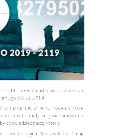
19 – 2119 i pozwól następnym pokoleniom
 uroczystość za 100 lat!
aś co ludzie 100 lat temu myśleli o naszej
ego wieku w hermetycznej wiadomości dla
by opowiedzieć naszą historię.
wa przed Collegium Minus, w której 7 maja