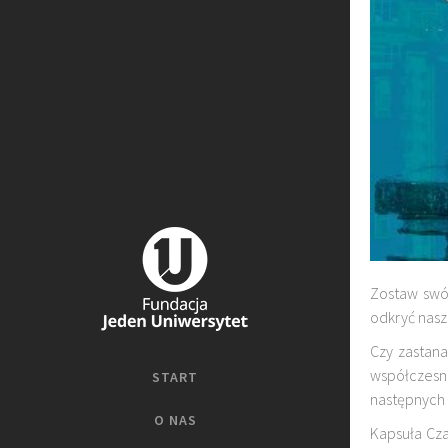
Zostaw swó
odkryć naszą
Czy zastana
współczesn
START
następnych 
O NAS
Kapsuła Cza