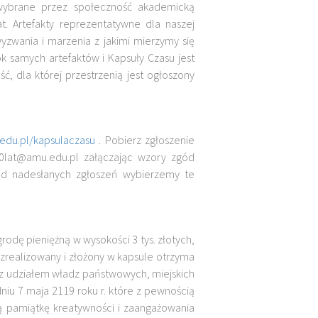
 wybrane przez społeczność akademicką
at. Artefakty reprezentatywne dla naszej
yzwania i marzenia z jakimi mierzymy się
k samych artefaktów i Kapsuły Czasu jest
ść, dla której przestrzenią jest ogłoszony
.edu.pl/kapsulaczasu
. Pobierz zgłoszenie
100lat@amu.edu.pl załączając wzory zgód
śród nadesłanych zgłoszeń wybierzemy te
rodę pieniężną w wysokości 3 tys. złotych,
 zrealizowany i złożony w kapsule otrzyma
 z udziałem władz państwowych, miejskich
dniu 7 maja 2119 roku r. które z pewnością
ną pamiątkę kreatywności i zaangażowania