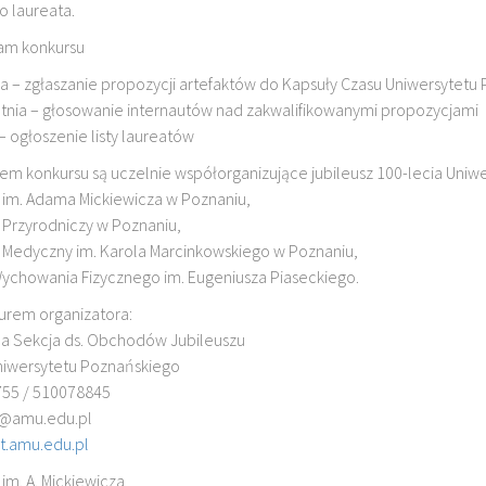
 laureata.
m konkursu
ia – zgłaszanie propozycji artefaktów do Kapsuły Czasu Uniwersytetu
etnia – głosowanie internautów nad zakwalifikowanymi propozycjami
– ogłoszenie listy laureatów
em konkursu są uczelnie współorganizujące jubileusz 100-lecia Uniw
 im. Adama Mickiewicza w Poznaniu,
 Przyrodniczy w Poznaniu,
 Medyczny im. Karola Marcinkowskiego w Poznaniu,
chowania Fizycznego im. Eugeniusza Piaseckiego.
iurem organizatora:
a Sekcja ds. Obchodów Jubileuszu
niwersytetu Poznańskiego
755 / 510078845
t@amu.edu.pl
at.amu.edu.pl
im. A. Mickiewicza