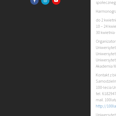
społecznego
Harmonogra
do 2 kwietn
10 – 24 kwi
30 kwietnia 
Organizator
Uniwersytet
Uniwersytet
Uniwersytet
Akademia Wy
Kontakt z b
Samodzieln
100-lecia U
tel. 618294
mail. 100la
http://100l
Uniwersytet 