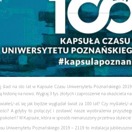
j ślad na sto lat w Kapsule Czasu Uniwersytetu Poznańskiego 20
 historię na nowo. Wygraj 3 tys. złotych i zaproszenie na okaziciela na
wiałeś/-aś się jak będzie wyglądał świat za 100 lat? Czy myślałeś/-
ości? A gdyby to połączyć i zostawić nasze wyobrażenia przyszł
pokoleń? W Kapsule, która w sposób nienaruszony przetrwa stulecie 
su Uniwersytetu Poznańskiego 2019 – 2119 to instalacja jubileuszo